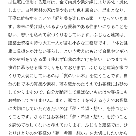
型住宅に使用する建材は、全て雨風や紫外線により劣化・風化
します。自然素材の家は傷やあせた色も風合い、歴史となり、
丁寧に維持することで「経年美を楽しめる家」となっていきま
す。未来に受け継がれるような愛着のある住まいになることを
願い、想いを込めて家づくりをしています。ふじもと建築は、
建築士資格を持つ大工一人が営む小さな工務店です。「体と健
康に負担をかけない暮らし」という考えのもとで合板やツギハ
ギの材料をできる限り使わず自然の木だけを使い、いつまでも
快適に暮らせる家づくりをしております。ふじもと建築が家づ
くりで大切にしているのは「質のいい木」を使うことです。自
分の目で木の質感や素材、癖を確かめたうえでお客様にお勧め
しておりますので、自分が納得して選ばないものはお客様にも
お勧めしておりません。また、家づくりを考えるうえでお客様
に大切にしていただきたいのは「夢・希望・想い」を持つとい
うことです。さらにはお客様に「夢・希望・想い」を持つこと
を諦めて欲しくないと考えております。ふじもと建築では、ひ
とりひとりのお客様の「夢・希望・想い」を大切にしたいから