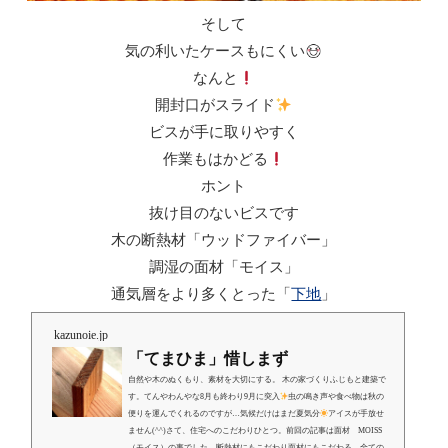
そして
気の利いたケースもにくい
なんと
開封口がスライド
ビスが手に取りやすく
作業もはかどる
ホント
抜け目のないビスです
木の断熱材「ウッドファイバー」
調湿の面材「モイス」
通気層をより多くとった「
下地
」
kazunoie.jp
「てまひま」惜しまず
自然や木のぬくもり、素材を大切にする。 木の家づくりふじもと建築で
す。てんやわんやな8月も終わり9月に突入
虫の鳴き声や食べ物は秋の
便りを運んでくれるのですが…気候だけはまだ夏気分
アイスが手放せ
ません(^^)さて、住宅へのこだわりひとつ。前回の記事は面材 MOISS
（モイス）の事でした。断熱材にもこだわり面材にもこだわる。全ての