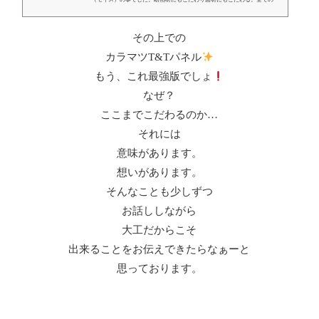
材料が自分達の役割を思う存分発揮できるように…と。あらゆる方向か
らどんな手段があるのか…どんか工法がいいのか…悩むのは外壁の下地
その上での
をどんなふうに仕上げていくか…とい...
カラマツT&Tパネル
もう、これ最強版でしょ
なぜ？
ここまでこだわるのか…
それには
意味があります。
想いがあります。
そんなことも少しずつ
お話ししながら
大工だからこそ
出来ることをお伝えできたらなぁーと
思っております。