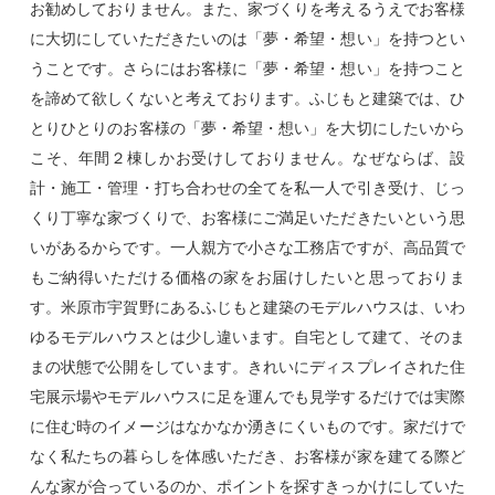
お勧めしておりません。また、家づくりを考えるうえでお客様
に大切にしていただきたいのは「夢・希望・想い」を持つとい
うことです。さらにはお客様に「夢・希望・想い」を持つこと
を諦めて欲しくないと考えております。ふじもと建築では、ひ
とりひとりのお客様の「夢・希望・想い」を大切にしたいから
こそ、年間２棟しかお受けしておりません。なぜならば、設
計・施工・管理・打ち合わせの全てを私一人で引き受け、じっ
くり丁寧な家づくりで、お客様にご満足いただきたいという思
いがあるからです。一人親方で小さな工務店ですが、高品質で
もご納得いただける価格の家をお届けしたいと思っておりま
す。米原市宇賀野にあるふじもと建築のモデルハウスは、いわ
ゆるモデルハウスとは少し違います。自宅として建て、そのま
まの状態で公開をしています。きれいにディスプレイされた住
宅展示場やモデルハウスに足を運んでも見学するだけでは実際
に住む時のイメージはなかなか湧きにくいものです。家だけで
なく私たちの暮らしを体感いただき、お客様が家を建てる際ど
んな家が合っているのか、ポイントを探すきっかけにしていた