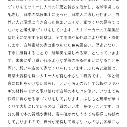
づくりをモットーに人間の知恵と賢さを活かし、地球環境にも
配慮し、日本の気候風土にあった、日本人に適した住まい、自
然と人と環境に向き合った住まいこそが、家づくりの原点では
ないかと考え家づくりをしています。大手メーカーの工業製品
型住宅に使用する建材は、全て雨風や紫外線により劣化・風化
します。自然素材の家は傷やあせた色も風合い、歴史となり、
丁寧に維持することで「経年美を楽しめる家」となっていきま
す。未来に受け継がれるような愛着のある住まいになることを
願い、想いを込めて家づくりをしています。ふじもと建築は、
建築士資格を持つ大工一人が営む小さな工務店です。「体と健
康に負担をかけない暮らし」という考えのもとで合板やツギハ
ギの材料をできる限り使わず自然の木だけを使い、いつまでも
快適に暮らせる家づくりをしております。ふじもと建築が家づ
くりで大切にしているのは「質のいい木」を使うことです。自
分の目で木の質感や素材、癖を確かめたうえでお客様にお勧め
しておりますので、自分が納得して選ばないものはお客様にも