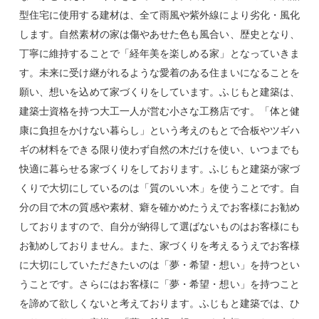
型住宅に使用する建材は、全て雨風や紫外線により劣化・風化
します。自然素材の家は傷やあせた色も風合い、歴史となり、
丁寧に維持することで「経年美を楽しめる家」となっていきま
す。未来に受け継がれるような愛着のある住まいになることを
願い、想いを込めて家づくりをしています。ふじもと建築は、
建築士資格を持つ大工一人が営む小さな工務店です。「体と健
康に負担をかけない暮らし」という考えのもとで合板やツギハ
ギの材料をできる限り使わず自然の木だけを使い、いつまでも
快適に暮らせる家づくりをしております。ふじもと建築が家づ
くりで大切にしているのは「質のいい木」を使うことです。自
分の目で木の質感や素材、癖を確かめたうえでお客様にお勧め
しておりますので、自分が納得して選ばないものはお客様にも
お勧めしておりません。また、家づくりを考えるうえでお客様
に大切にしていただきたいのは「夢・希望・想い」を持つとい
うことです。さらにはお客様に「夢・希望・想い」を持つこと
を諦めて欲しくないと考えております。ふじもと建築では、ひ